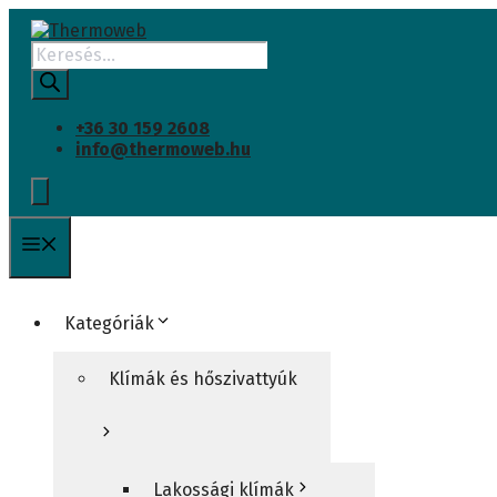
Kilépés
a
Products
tartalomba
search
+36 30 159 2608
info@thermoweb.hu
Menü
Kategóriák
Klímák és hőszivattyúk
Lakossági klímák