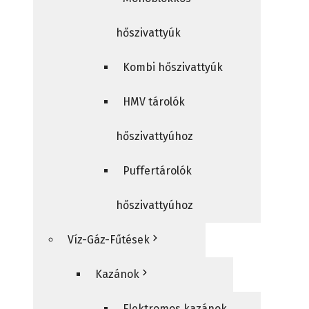
hőszivattyúk
Kombi hőszivattyúk
HMV tárolók
hőszivattyúhoz
Puffertárolók
hőszivattyúhoz
Víz-Gáz-Fűtések
Kazánok
Elektromos kazánok