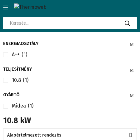
Kilépés
Menü
a
tartalomba
Products
search
ENERGIAOSZTÁLY
A++
(1)
TELJESÍTMÉNY
10.8
(1)
GYÁRTÓ
Midea
(1)
10.8 kW