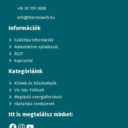
+36 30 159 2608
info@thermoweb.hu
Információk
Szállítási információk
Adatvédelmi nyilatkozat
ÁSZF
Kapcsolat
Kategóriáink
Klímák és hőszivattyúk
Víz-Gáz-Fűtések
Megújuló energiaforrások
Háztartási rendszerek
Itt is megtalálsz minket:
Facebook
Instagram
YouTube