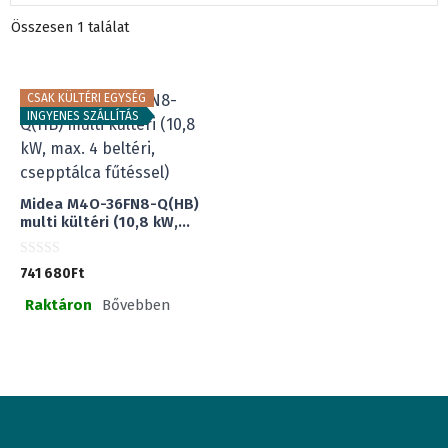
Összesen 1 találat
CSAK KÜLTÉRI EGYSÉG
INGYENES SZÁLLÍTÁS
Midea M4O-36FN8-Q(HB)
multi kültéri (10,8 kW,...
0
741 680
Ft
a
z
Raktáron
Bővebben
5
-
b
ő
l