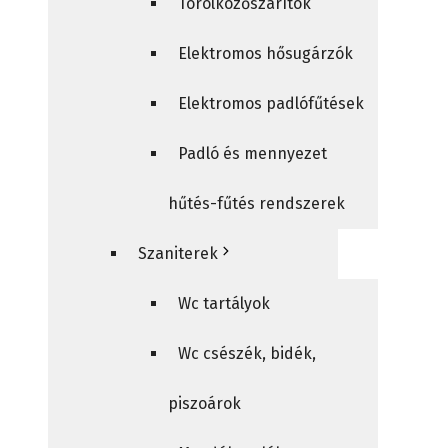
Törölközőszárítók
Elektromos hősugárzók
Elektromos padlófűtések
Padló és mennyezet
hűtés-fűtés rendszerek
Szaniterek
Wc tartályok
Wc csészék, bidék,
piszoárok