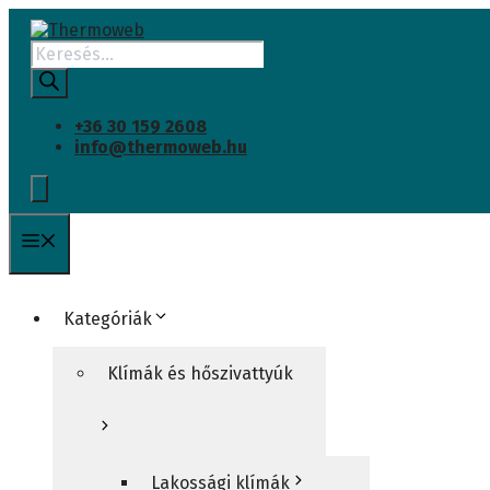
Kilépés
a
Products
tartalomba
search
+36 30 159 2608
info@thermoweb.hu
Menü
Kategóriák
Klímák és hőszivattyúk
Lakossági klímák