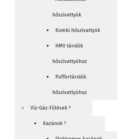
hőszivattyúk
Kombi hőszivattyúk
HMV tárolók
hőszivattyúhoz
Puffertárolók
hőszivattyúhoz
Víz-Gáz-Fűtések
Kazánok
Elektromos kazánok