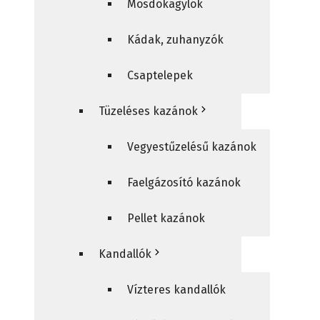
Mosdókagylók
Kádak, zuhanyzók
Csaptelepek
Tüzeléses kazánok
Vegyestűzelésű kazánok
Faelgázosító kazánok
Pellet kazánok
Kandallók
Vízteres kandallók