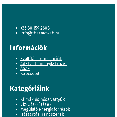
+36 30 159 2608
info@thermoweb.hu
Információk
Szállítási információk
Adatvédelmi nyilatkozat
ÁSZF
Kapcsolat
Kategóriáink
Klímák és hőszivattyúk
Víz-Gáz-Fűtések
Megújuló energiaforrások
Háztartási rendszerek