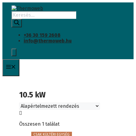
Kilépés
a
Products
tartalomba
search
+36 30 159 2608
info@thermoweb.hu
Menü
10.5 kW
Összesen 1 találat
CSAK KÜLTÉRI EGYSÉG