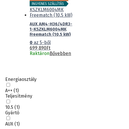
INGYENES SZÁLLÍTÁS
AUX AM4-H36/4DR3-
1-KSZKLM6004MK
Freematch (10,5 kW)
0
az 5-ből
699 890
Ft
Raktáron
Bővebben
Energiaosztály
A++
(1)
Teljesítmény
10.5
(1)
Gyártó
AUX
(1)