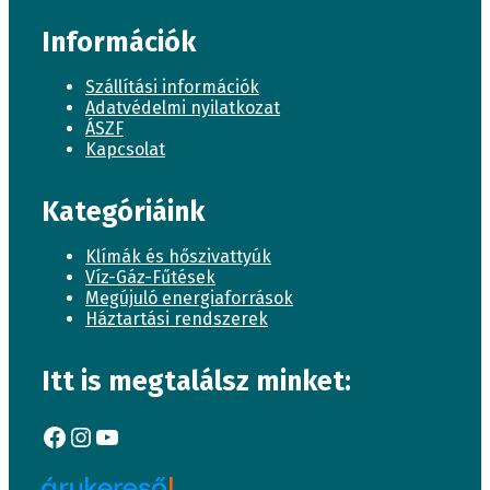
Információk
Szállítási információk
Adatvédelmi nyilatkozat
ÁSZF
Kapcsolat
Kategóriáink
Klímák és hőszivattyúk
Víz-Gáz-Fűtések
Megújuló energiaforrások
Háztartási rendszerek
Itt is megtalálsz minket:
Facebook
Instagram
YouTube