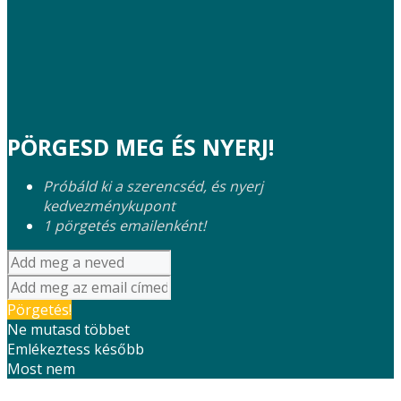
PÖRGESD MEG ÉS NYERJ!
Próbáld ki a szerencséd, és nyerj
kedvezménykupont
1 pörgetés emailenként!
Pörgetés!
Ne mutasd többet
Emlékeztess később
Most nem