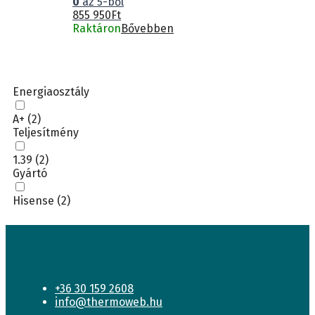
0
az 5-ből
855 950
Ft
Raktáron
Bővebben
Energiaosztály
A+
(2)
Teljesítmény
1.39
(2)
Gyártó
Hisense
(2)
+36 30 159 2608
info@thermoweb.hu