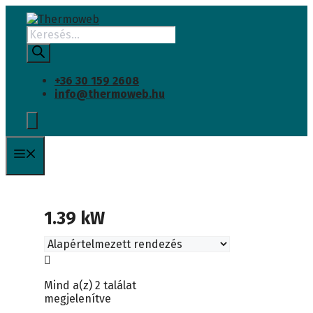
Kilépés
a
Products
tartalomba
search
+36 30 159 2608
info@thermoweb.hu
Menü
1.39 kW
Mind a(z) 2 találat
megjelenítve