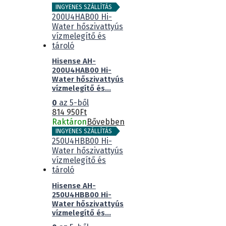
INGYENES SZÁLLÍTÁS
Hisense AH-
200U4HAB00 Hi-
Water hőszivattyús
vízmelegítő és...
0
az 5-ből
814 950
Ft
Raktáron
Bővebben
INGYENES SZÁLLÍTÁS
Hisense AH-
250U4HBB00 Hi-
Water hőszivattyús
vízmelegítő és...