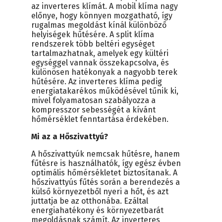
az inverteres klímát. A mobil klíma nagy
előnye, hogy könnyen mozgatható, így
rugalmas megoldást kínál különböző
helyiségek hűtésére. A split klíma
rendszerek több beltéri egységet
tartalmazhatnak, amelyek egy kültéri
egységgel vannak összekapcsolva, és
különösen hatékonyak a nagyobb terek
hűtésére. Az inverteres klíma pedig
energiatakarékos működésével tűnik ki,
mivel folyamatosan szabályozza a
kompresszor sebességét a kívánt
hőmérséklet fenntartása érdekében.
Mi az a Hőszivattyú?
A hőszivattyúk nemcsak hűtésre, hanem
fűtésre is használhatók, így egész évben
optimális hőmérsékletet biztosítanak. A
hőszivattyús fűtés során a berendezés a
külső környezetből nyeri a hőt, és azt
juttatja be az otthonába. Ezáltal
energiahatékony és környezetbarát
megoldásnak számít. Az inverteres