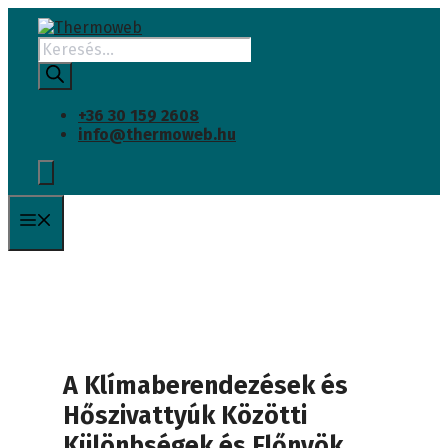
Kilépés
a
Products
tartalomba
search
+36 30 159 2608
info@thermoweb.hu
Menü
A Klímaberendezések és
Hőszivattyúk Közötti
Különbségek és Előnyök