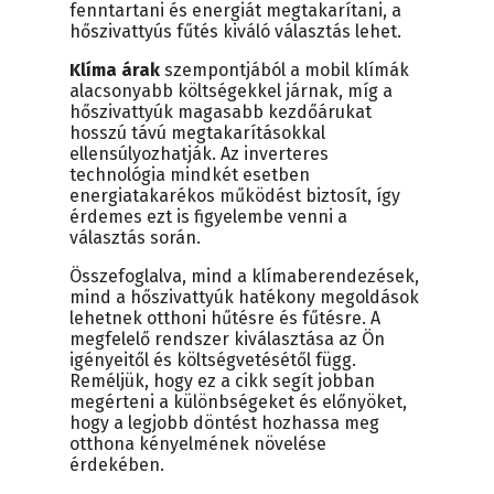
fenntartani és energiát megtakarítani, a
hőszivattyús fűtés kiváló választás lehet.
Klíma árak
szempontjából a mobil klímák
alacsonyabb költségekkel járnak, míg a
hőszivattyúk magasabb kezdőárukat
hosszú távú megtakarításokkal
ellensúlyozhatják. Az inverteres
technológia mindkét esetben
energiatakarékos működést biztosít, így
érdemes ezt is figyelembe venni a
választás során.
Összefoglalva, mind a klímaberendezések,
mind a hőszivattyúk hatékony megoldások
lehetnek otthoni hűtésre és fűtésre. A
megfelelő rendszer kiválasztása az Ön
igényeitől és költségvetésétől függ.
Reméljük, hogy ez a cikk segít jobban
megérteni a különbségeket és előnyöket,
hogy a legjobb döntést hozhassa meg
otthona kényelmének növelése
érdekében.