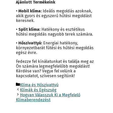
Ajánlott Termékeink
•
Mobil klíma:
Ideális megoldás azoknak,
akik gyors és egyszerű hűtési megoldást
keresnek.
•
Split klíma:
Hatékony és esztétikus
hűtési megoldás nagyobb terek számára.
•
Hőszivattyú:
Energiai hatékony,
környezetbarát fűtési és hűtési megoldás
egész évre.
Fedezze fel kínálatunkat és találja meg az
Ön számára legmegfelelőbb megoldást!
Kérdése van? Vegye fel velünk a
kapcsolatot, szívesen segítünk!
Kategória
Klíma és Hőszivattyú
Klímák és Egészség
Hogyan Válasszuk Ki a Megfelelő
Klímaberendezést