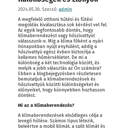
2024.05.30.
Szerző:
admin
A megfelelő otthoni hűtési és fűtési
megoldás kiválasztása sok kérdést vet fel.
Az egyik legfontosabb döntés, hogy
klímaberendezést vagy hőszivattyút
válasszunk-e. Míg a klíma főként a nyári
hónapokban nyújt enyhülést, addig a
hőszivattyú egész évben biztosítja a
kellemes hőmérsékletet. De mi a
különbség a két technológia között, és
melyik a jobb választás az Ön számára?
Ebben a blogbejegyzésben részletesen
bemutatjuk a klímaberendezések és
hőszivattyúk közötti különbségeket és
előnyeiket, hogy könnyebben hozhasson
döntést.
Mi az a Klímaberendezés?
A klímaberendezések elsődleges célja a
levegő hűtése. Számos típus létezik,
beleértve a mobil klímát, a split klímát és