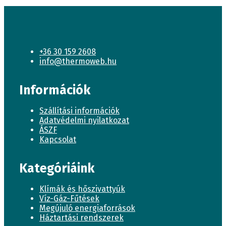
+36 30 159 2608
info@thermoweb.hu
Információk
Szállítási információk
Adatvédelmi nyilatkozat
ÁSZF
Kapcsolat
Kategóriáink
Klímák és hőszivattyúk
Víz-Gáz-Fűtések
Megújuló energiaforrások
Háztartási rendszerek