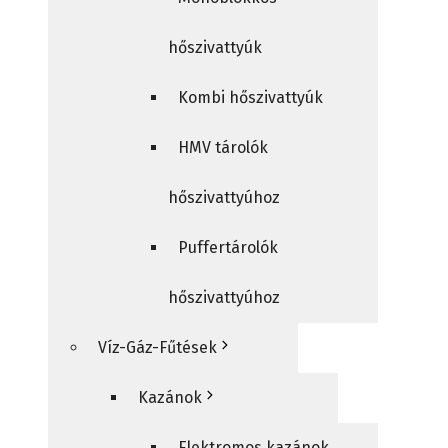
hőszivattyúk
Kombi hőszivattyúk
HMV tárolók
hőszivattyúhoz
Puffertárolók
hőszivattyúhoz
Víz-Gáz-Fűtések
Kazánok
Elektromos kazánok