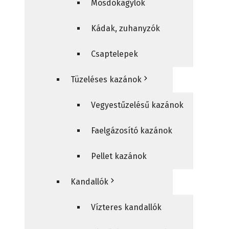
Mosdókagylók
Kádak, zuhanyzók
Csaptelepek
Tüzeléses kazánok
Vegyestűzelésű kazánok
Faelgázosító kazánok
Pellet kazánok
Kandallók
Vízteres kandallók