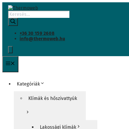
Kilépés
a
Products
tartalomba
search
+36 30 159 2608
info@thermoweb.hu
Menü
Kategóriák
Klímák és hőszivattyúk
Lakossági klímák