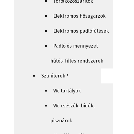
Törölközőszárítók
Elektromos hősugárzók
Elektromos padlófűtések
Padló és mennyezet
hűtés-fűtés rendszerek
Szaniterek
Wc tartályok
Wc csészék, bidék,
piszoárok